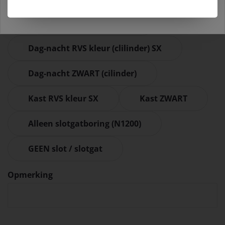
Weiger cookies
Dag-nacht ZWART (klavier)
Dag-nacht RVS kleur (clilinder) SX
Dag-nacht ZWART (cilinder)
Kast RVS kleur SX
Kast ZWART
Alleen slotgatboring (N1200)
GEEN slot / slotgat
Opmerking