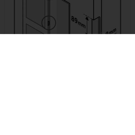
Scharnier krozing 89mm (restmaat
8mm)
Alleen leverbaar i.c.m. aankoop Skantrae deur.
€ 24,30
€ 20,00 *
Bestel